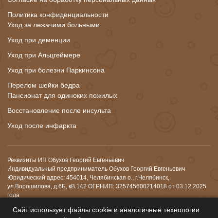
Политика конфиденциальности
Уход за лежачими больными
Уход при деменции
Уход при Альцгеймере
Уход при болезни Паркинсона
Перелом шейки бедра
Пансионат для одиноких пожилых
Восстановление после инсульта
Уход после инфаркта
Реквизиты ИП Обухов Георгий Евгеньевич
Индивидуальный предприниматель Обухов Георгий Евгеньевич
Юридический адрес: 454014, Челябинская о., г.Челябинск,
ул.Ворошилова, д.6Б, кВ.142 ОГРНИП: 325745600214018 от 03.12.2025
года
ИНН: 744911607352
Сайт использует файлы cookie и аналогичные технологии
Р/с: 40802810538260003876