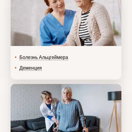
Болезнь Альцгеймера
Деменция