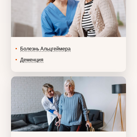
Болезнь Альцгеймера
Деменция