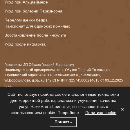
Уход при Альцгеймере
Уход при болезни Паркинсона
Перелом шейки бедра
Пансионат для одиноких пожилых
Восстановление после инсульта
Уход после инфаркта
Реквизиты ИП Обухов Георгий Евгеньевич
Индивидуальный предприниматель Обухов Георгий Евгеньевич
Юридический адрес: 454014, Челябинская о., г.Челябинск,
ул.Ворошилова, д.6Б, кВ.142 ОГРНИП: 325745600214018 от 03.12.2025
года
ИНН: 744911607352
Сайт использует файлы cookie и аналогичные технологии
Р/с: 40802810538260003876
для корректной работы, анализа и улучшения качества
Банк: ФИЛИАЛ «ЕКАТЕРИНБУРГСКИЙ» АО «АЛЬФА-БАНК»
услуг. Нажимая «Принять», вы соглашаетесь с
ИНН банка: 7728168971
×
БИК: 046577964
использованием cookie. Подробнее —
Политика cookie
К/с: 30101810100000000964
Принять