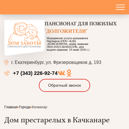
ПАНСИОНАТ
ДЛЯ ПОЖИЛЫХ
"ДОЛГОЖИТЕЛИ"
Медицинские услуги оказываются
Партнером (ООО «КДЦ
«КОНСИЛИУМ» номер лицензии
Л041-01021-66/00322196, дата
выдачи лицензии: 19 июня 2018 г.)
г. Екатеринбург,
ул. Фрезеровщиков д. 193
+7 (343) 226-92-74
Обратный звонок
Главная
Города
Качканар
Дом престарелых в Качканаре