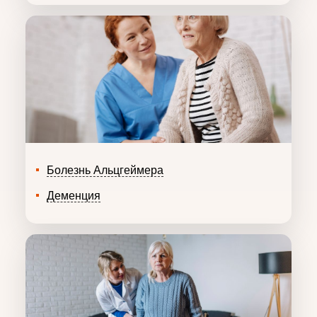
Болезнь Альцгеймера
Деменция